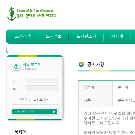
도서검색
도서정보
도서관소개
북카페
공지사항
회원 로그인
MEMBER LOGIN
· ID
작성자
관리자
· PW
아이디/비밀번호 찾기
제목
분원에서 
MEMBER LOGIN
읽고 싶은 책이나 구입을 희
수녀원 도서관 담당자에게 전
택배로 보내드립니다
.
북카페
도서관 담당자
박영수 아녜스